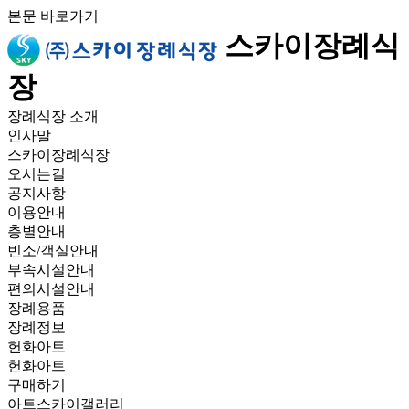
본문 바로가기
스카이장례식
장
장례식장 소개
인사말
스카이장례식장
오시는길
공지사항
이용안내
층별안내
빈소/객실안내
부속시설안내
편의시설안내
장례용품
장례정보
헌화아트
헌화아트
구매하기
아트스카이갤러리