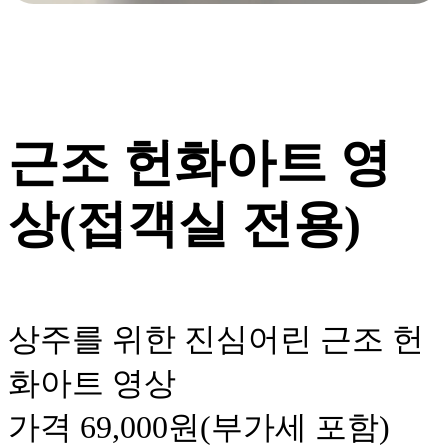
근조 헌화아트 영
상(접객실 전용)
상주를 위한 진심어린 근조 헌
화아트 영상
가격 69,000원(부가세 포함)