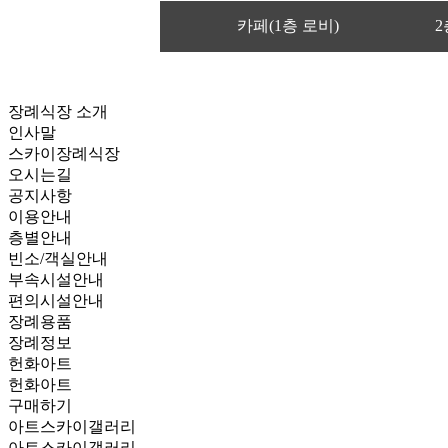
카페(1층 로비)
2
장례식장 소개
인사말
스카이장례식장
오시는길
공지사항
이용안내
층별안내
빈소/객실안내
부속시설안내
편의시설안내
장례용품
장례정보
헌화아트
헌화아트
구매하기
아트스카이갤러리
아트스카이갤러리