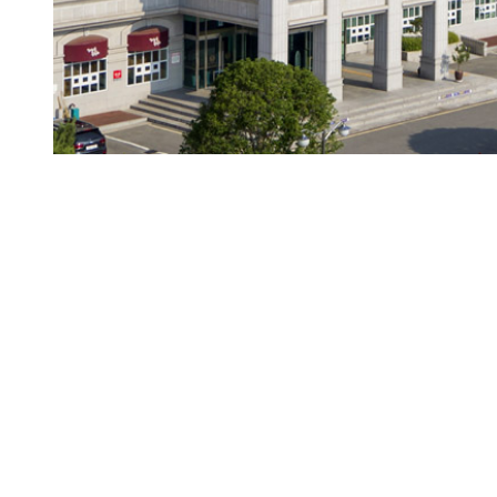
(주)스카이장례
식장을
찾아주신 모든
분들께 깊은 감