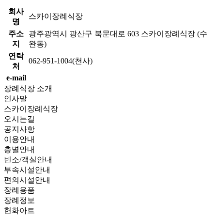
회사
스카이장례식장
명
주소
광주광역시 광산구 북문대로 603 스카이장례식장 (수
지
완동)
연락
062-951-1004(천사)
처
e-mail
장례식장 소개
인사말
스카이장례식장
오시는길
공지사항
이용안내
층별안내
빈소/객실안내
부속시설안내
편의시설안내
장례용품
장례정보
헌화아트