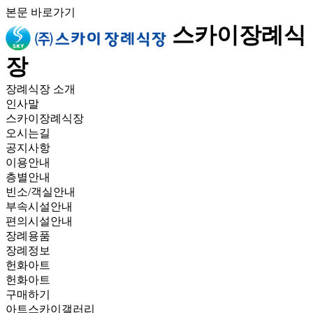
본문 바로가기
스카이장례식
장
장례식장 소개
인사말
스카이장례식장
오시는길
공지사항
이용안내
층별안내
빈소/객실안내
부속시설안내
편의시설안내
장례용품
장례정보
헌화아트
헌화아트
구매하기
아트스카이갤러리